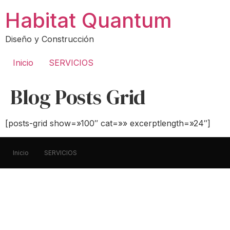
Ir
Habitat Quantum
al
contenido
Diseño y Construcción
Inicio
SERVICIOS
Blog Posts Grid
[posts-grid show=»100″ cat=»» excerptlength=»24″]
Inicio
SERVICIOS