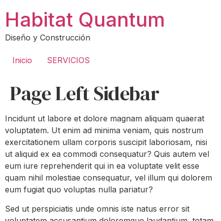
Ir
Habitat Quantum
al
contenido
Diseño y Construcción
Inicio
SERVICIOS
Page Left Sidebar
Incidunt ut labore et dolore magnam aliquam quaerat
voluptatem. Ut enim ad minima veniam, quis nostrum
exercitationem ullam corporis suscipit laboriosam, nisi
ut aliquid ex ea commodi consequatur? Quis autem vel
eum iure reprehenderit qui in ea voluptate velit esse
quam nihil molestiae consequatur, vel illum qui dolorem
eum fugiat quo voluptas nulla pariatur?
Sed ut perspiciatis unde omnis iste natus error sit
voluptatem accusantium doloremque laudantium, totam